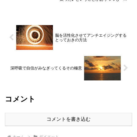
日断食〟をうまく活かすことで意外と
〝太った〟となるどころか（逆に）簡単
にダイエットに成功することが出来る、
その〝半日断食の真価〟についてお話を
していきたいと思っています。
脳を活性化させてアンチエイジングする
とっておきの方法
深呼吸で自信がみなぎってくるその極意
コメント
コメントを書き込む
ホーム
ダイエット