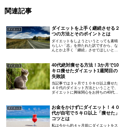
関連記事
ダイエットを上手く継続させる２
ダイエット
つの方法とそのポイントとは
ダイエットをしようというとっても素晴
らしい「志」を持たれた訳ですから、な
んとか上手く「継続」させてほしいと思
います。そこで、今回はダイエットを継
続させる方法として、その心構えを中心
に私なりの考えをお話させて頂きたいと
40代絶対痩せる方法！3か月で10
ダイエット
思います。また、この心構えはダイエッ
キロ痩せたダイエット1週間目の
ト以外のことにも応用が利くと思います
失敗談
ので参考にして頂けたら幸いです。
当記事では３ヶ月で１０キロ以上痩せた
４０代のダイエット方法ということで、
ダイエットに興味関心をお持ちの40代の
方々に対して絶対に痩せる何かヒントに
なるようなことをお伝えしたいと思って
います。そこで40代絶対痩せる方法！3か
お金をかけずにダイエット！４０
ダイエット
月で10キロ痩せたダイエット1週間目の失
代が自宅で５キロ以上「痩せた」
敗談とのことでお話していきます。
コツとは
私は今から約４ヶ月前にダイエットをス