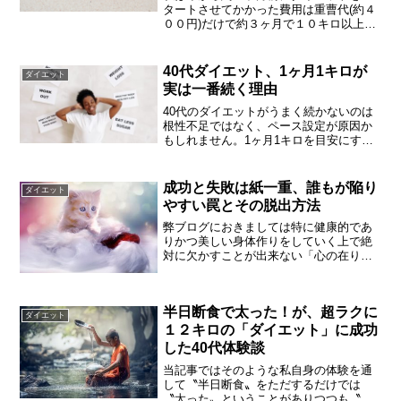
タートさせてかかった費用は重曹代(約４
００円)だけで約３ヶ月で１０キロ以上体
重が減り痩せることができました。そこ
で当記事では〝お金をかけずにダイエッ
ト！４０代が自宅で五キロ以上ダイエッ
40代ダイエット、1ヶ月1キロが
ダイエット
トに成功するコツ〟ということで何かお
実は一番続く理由
話できればと思っています。
40代のダイエットがうまく続かないのは
根性不足ではなく、ペース設定が原因か
もしれません。1ヶ月1キロを目安にする
理由と続け方のコツをご紹介します。
成功と失敗は紙一重、誰もが陥り
ダイエット
やすい罠とその脱出方法
弊ブログにおきましては特に健康的であ
りかつ美しい身体作りをしていく上で絶
対に欠かすことが出来ない「心の在り
方」にスポットを当てて、その点に関し
て私が経験したこと又は常日頃思ってい
ることなどをご紹介させて頂くことを第
半日断食で太った！が、超ラクに
一に考えております。そこで、今回は
ダイエット
「成功と失敗は紙一重」ということでお
１２キロの「ダイエット」に成功
話を進めていけたらと思っています。
した40代体験談
当記事ではそのような私自身の体験を通
して〝半日断食〟をただするだけでは
〝太った〟ということがありつつも〝半