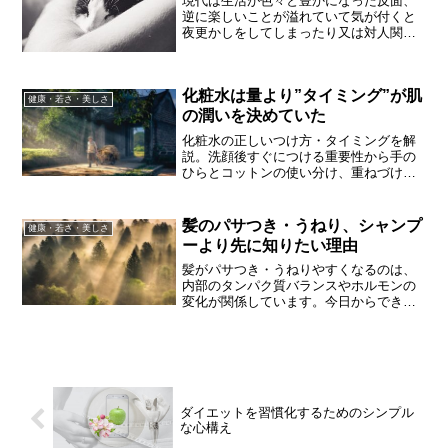
現代は生活が色々と豊かになった反面、
逆に楽しいことが溢れていて気が付くと
夜更かしをしてしまったり又は対人関係
などのストレスなどからなかなか寝付け
なかったりして「眠り」に悩みを抱えて
いる人が多くなっています。今回はそん
化粧水は量より”タイミング”が肌
な「眠り」に関して、どうしたらしっか
健康・若さ・美しさ
りと熟睡や爆睡をすることができるのか
の潤いを決めていた
述べさせて頂けたらと思います。
化粧水の正しいつけ方・タイミングを解
説。洗顔後すぐにつける重要性から手の
ひらとコットンの使い分け、重ねづけの
方法まで、毎日のスキンケアで肌を潤わ
せるコツをご紹介します。
髪のパサつき・うねり、シャンプ
健康・若さ・美しさ
ーより先に知りたい理由
髪がパサつき・うねりやすくなるのは、
内部のタンパク質バランスやホルモンの
変化が関係しています。今日からできる
付き合い方をご紹介します。
ダイエットを習慣化するためのシンプル
な心構え