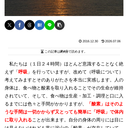
2016.12.30
2026.07.06
この記事は
約4分
で読めます。
私たちは（１日２４時間）ほとんど意識することなく絶
えず「
呼吸
」を行っていますが、改めて（呼吸について）
考えてみますとそのありがたさを本当に実感します。人の
身体は、食べ物と酸素を取り入れることでその生命が維持
されていて、そして、食べ物は生産・加工・調理と口に入
るまでには色々と手間がかかりますが、
「酸素」はそのよ
うな手間は一切かからず又とっても簡単に「呼吸」で体内
に取り入れる
ことが出来ます。自分の身体の周りには目に
は見えないけれども常に沢山の「酸素」が存在していて、