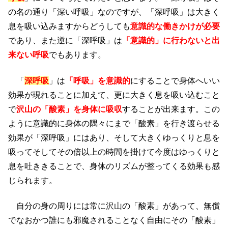
の名の通り「深い呼吸」なのですが、「深呼吸」は大きく
息を吸い込みますからどうしても
意識的な働きかけが必要
であり、また逆に「深呼吸」は
「意識的」に行わないと出
来ない呼吸
でもあります。
「
深呼吸
」は
「呼吸」を意識的
にすることで身体へいい
効果が現れることに加えて、更に大きく息を吸い込むこと
で
沢山の「酸素」を身体に吸収
することが出来ます。この
ように意識的に身体の隅々にまで「酸素」を行き渡らせる
効果が「深呼吸」にはあり、そして大きくゆっくりと息を
吸ってそしてその倍以上の時間を掛けて今度はゆっくりと
息を吐ききることで、身体のリズムが整ってくる効果も感
じられます。
自分の身の周りには常に沢山の「酸素」があって、無償
でなおかつ誰にも邪魔されることなく自由にその「酸素」