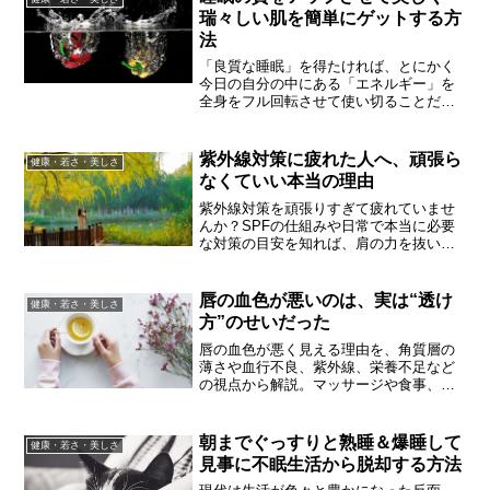
瑞々しい肌を簡単にゲットする方
法
「良質な睡眠」を得たければ、とにかく
今日の自分の中にある「エネルギー」を
全身をフル回転させて使い切ることだと
私は思います。そして、「良質な睡眠」
がしっかりと取れれば身体は自然と健康
になり、更には肌環境も自然と良くなっ
紫外線対策に疲れた人へ、頑張ら
健康・若さ・美しさ
てくるはずです。
なくていい本当の理由
紫外線対策を頑張りすぎて疲れていませ
んか？SPFの仕組みや日常で本当に必要
な対策の目安を知れば、肩の力を抜いて
続けられます。
唇の血色が悪いのは、実は“透け
健康・若さ・美しさ
方”のせいだった
唇の血色が悪く見える理由を、角質層の
薄さや血行不良、紫外線、栄養不足など
の視点から解説。マッサージや食事、イ
エベ・ブルベ別のリップ選びまで今日か
らできるケアを紹介します。
朝までぐっすりと熟睡＆爆睡して
健康・若さ・美しさ
見事に不眠生活から脱却する方法