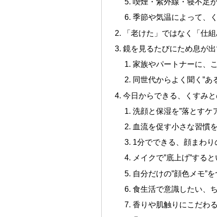
喫煙・紫外線・寝不足
季節や気温によって、
「老けた」ではなく「仕組
鏡を見るたびにため息が出
家族やパートナーに、
同世代からよく聞く”あ
今日からできる、くすみと
洗顔と保湿を”落とすケア
血流を促す小さな習慣
1分でできる、顔まわり
メイクで”底上げ”する
自分だけの”顔色メモ”
食生活で意識したい、
香りや肌触りにこだわ