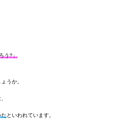
ろう?」
しょうか。
は、
いた
といわれています。