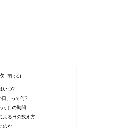
次
はいつ?
の日」って何?
わり目の期間
による日の数え方
たのか