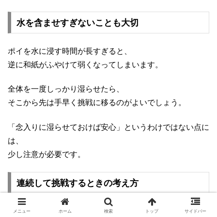
水を含ませすぎないことも大切
ポイを水に浸す時間が長すぎると、
逆に和紙がふやけて弱くなってしまいます。
全体を一度しっかり湿らせたら、
そこから先は手早く挑戦に移るのがよいでしょう。
「念入りに湿らせておけば安心」というわけではない点に
は、
少し注意が必要です。
連続して挑戦するときの考え方
1枚のポイで複数匹をすくおうとすると、
メニュー
ホーム
検索
トップ
サイドバー