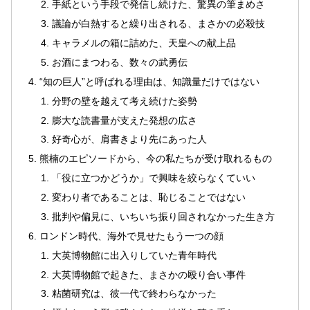
手紙という手段で発信し続けた、驚異の筆まめさ
議論が白熱すると繰り出される、まさかの必殺技
キャラメルの箱に詰めた、天皇への献上品
お酒にまつわる、数々の武勇伝
“知の巨人”と呼ばれる理由は、知識量だけではない
分野の壁を越えて考え続けた姿勢
膨大な読書量が支えた発想の広さ
好奇心が、肩書きより先にあった人
熊楠のエピソードから、今の私たちが受け取れるもの
「役に立つかどうか」で興味を絞らなくていい
変わり者であることは、恥じることではない
批判や偏見に、いちいち振り回されなかった生き方
ロンドン時代、海外で見せたもう一つの顔
大英博物館に出入りしていた青年時代
大英博物館で起きた、まさかの殴り合い事件
粘菌研究は、彼一代で終わらなかった