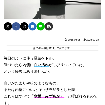
2026.06.05
2026.07.19
この記事は
約14分
で読めます。
毎日のように使う電気ケトル。
気づいたら内側に
白い汚れ
がこびりついていた、
という経験はありませんか。
白いかたまりや粉のようなもの、
または内壁についた白いザラザラとした膜
これらはすべて「
水垢（みずあか）
」と呼ばれるもので
す。