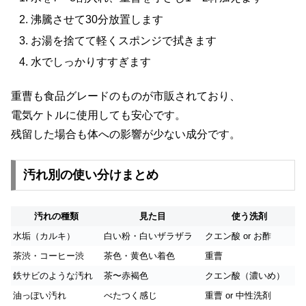
沸騰させて30分放置します
お湯を捨てて軽くスポンジで拭きます
水でしっかりすすぎます
重曹も食品グレードのものが市販されており、
電気ケトルに使用しても安心です。
残留した場合も体への影響が少ない成分です。
汚れ別の使い分けまとめ
汚れの種類
見た目
使う洗剤
水垢（カルキ）
白い粉・白いザラザラ
クエン酸 or お酢
茶渋・コーヒー渋
茶色・黄色い着色
重曹
鉄サビのような汚れ
茶〜赤褐色
クエン酸（濃いめ）
油っぽい汚れ
べたつく感じ
重曹 or 中性洗剤