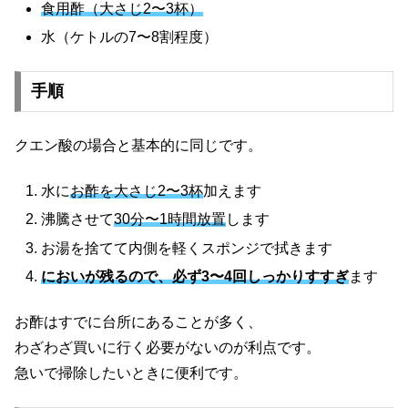
食用酢（大さじ2〜3杯）
水（ケトルの7〜8割程度）
手順
クエン酸の場合と基本的に同じです。
水に
お酢を大さじ2〜3杯
加えます
沸騰させて
30分〜1時間放置
します
お湯を捨てて内側を軽くスポンジで拭きます
においが残るので、必ず3〜4回しっかりすすぎ
ます
お酢はすでに台所にあることが多く、
わざわざ買いに行く必要がないのが利点です。
急いで掃除したいときに便利です。